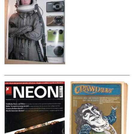
NEON – OKTOBER
Crawdaddy – June/11/72
2008