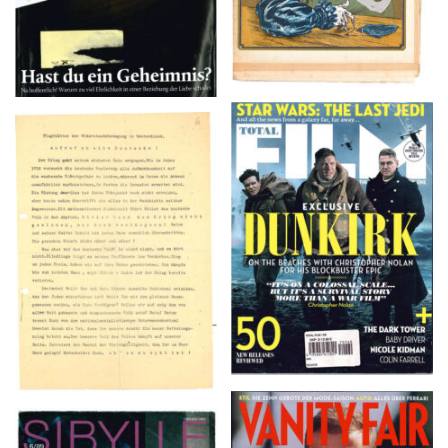
TOTAL FILM #260 –
Flugblätter der Weissen
SUMMER 2017
Rose – V, Januar 1943