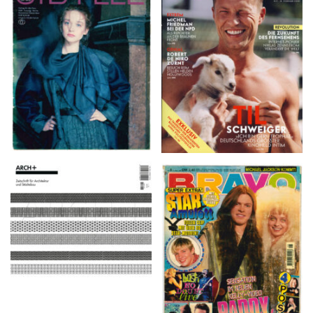
VANITY FAIR – Nr. 7 –
SIBYLLE 6/89
8. Februar 2007
ARCH+ Nr. 226, Herbst
BRAVO – Nr. 8, 13. Febr.
2016
1997