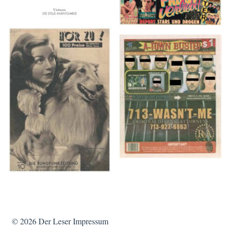
HÖR ZU! – 1949,
A-TOWN BUSTED –
NUMMER 10, Woche
8/15/16–9/1/16
vom 27. Februar bis 05.
März
© 2026
Der Leser
Impressum