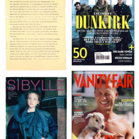
TOTAL FILM #260 –
Flugblätter der Weissen
SUMMER 2017
Rose – V, Januar 1943
VANITY FAIR – Nr. 7 –
SIBYLLE 6/89
8. Februar 2007