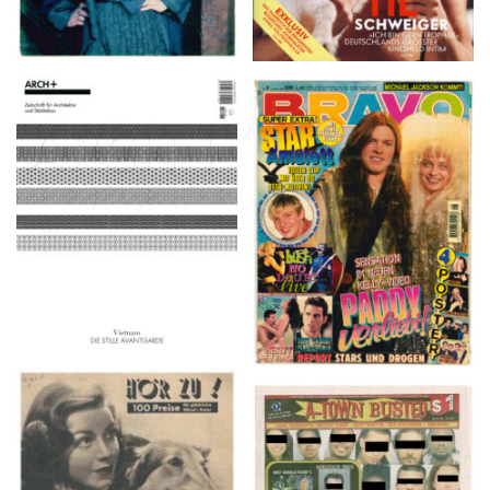
ARCH+ Nr. 226, Herbst
BRAVO – Nr. 8, 13. Febr.
2016
1997
HÖR ZU! – 1949,
A-TOWN BUSTED –
NUMMER 10, Woche
8/15/16–9/1/16
vom 27. Februar bis 05.