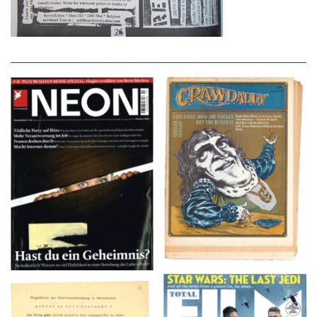
NEON – OKTOBER
Crawdaddy – June/11/72
2008