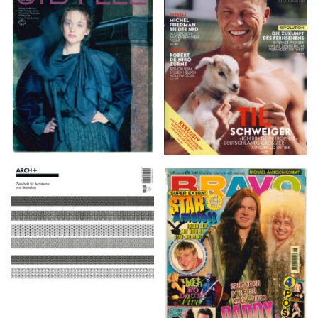
VANITY FAIR – Nr. 7 –
SIBYLLE 6/89
8. Februar 2007
ARCH+ Nr. 226, Herbst
BRAVO – Nr. 8, 13. Febr.
2016
1997