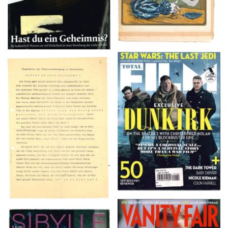
TOTAL FILM #260 –
Flugblätter der Weissen
SUMMER 2017
Rose – V, Januar 1943