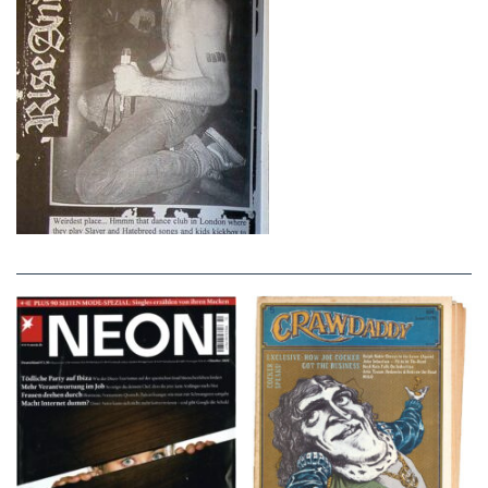
NEON – OKTOBER
Crawdaddy – June/11/72
2008