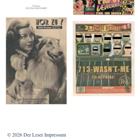
HÖR ZU! – 1949,
A-TOWN BUSTED –
NUMMER 10, Woche
8/15/16–9/1/16
vom 27. Februar bis 05.
März
© 2026
Der Leser
Impressum