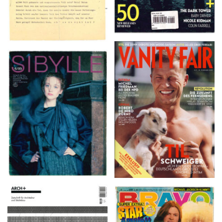
VANITY FAIR – Nr. 7 –
SIBYLLE 6/89
8. Februar 2007
ARCH+ Nr. 226, Herbst
BRAVO – Nr. 8, 13. Febr.