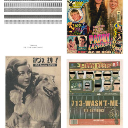
2016
1997
HÖR ZU! – 1949,
A-TOWN BUSTED –
NUMMER 10, Woche
8/15/16–9/1/16
vom 27. Februar bis 05.
März