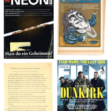
NEON – OKTOBER
Crawdaddy – June/11/72
2008
TOTAL FILM #260 –
Flugblätter der Weissen
SUMMER 2017
Rose – V, Januar 1943