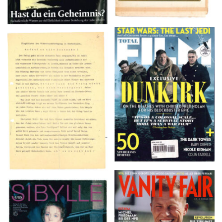
TOTAL FILM #260 –
Flugblätter der Weissen
SUMMER 2017
Rose – V, Januar 1943
VANITY FAIR – Nr. 7 –
SIBYLLE 6/89
8. Februar 2007