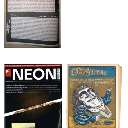
NEON – OKTOBER
Crawdaddy – June/11/72
2008