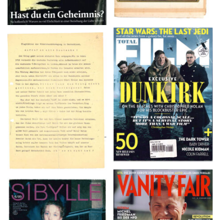
TOTAL FILM #260 –
Flugblätter der Weissen
SUMMER 2017
Rose – V, Januar 1943
VANITY FAIR – Nr. 7 –
SIBYLLE 6/89
8. Februar 2007