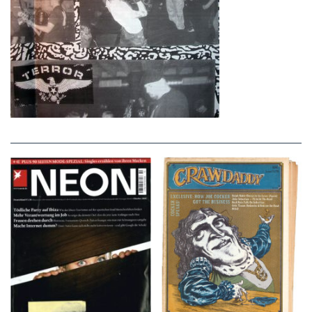
NEON – OKTOBER
Crawdaddy – June/11/72
2008