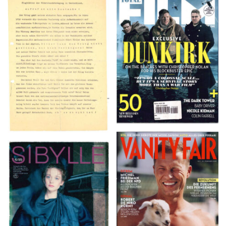
TOTAL FILM #260 –
Flugblätter der Weissen
SUMMER 2017
Rose – V, Januar 1943
VANITY FAIR – Nr. 7 –
SIBYLLE 6/89
8. Februar 2007