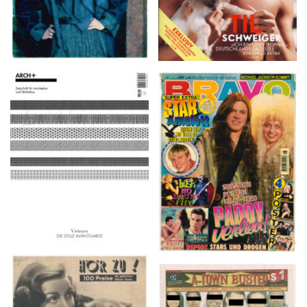
ARCH+ Nr. 226, Herbst
BRAVO – Nr. 8, 13. Febr.
2016
1997
HÖR ZU! – 1949,
A-TOWN BUSTED –