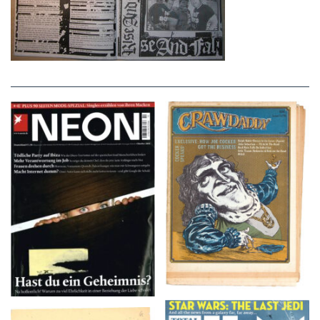
NEON – OKTOBER
Crawdaddy – June/11/72
2008