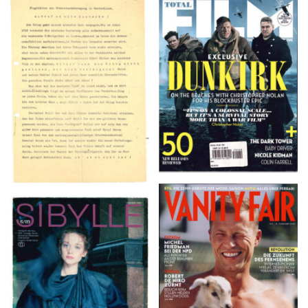
TOTAL FILM #260 –
Flugblätter der Weissen
SUMMER 2017
Rose – V, Januar 1943
VANITY FAIR – Nr. 7 –
SIBYLLE 6/89
8. Februar 2007