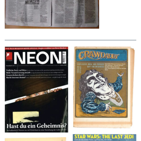
NEON – OKTOBER
Crawdaddy – June/11/72
2008