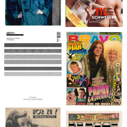
ARCH+ Nr. 226, Herbst
BRAVO – Nr. 8, 13. Febr.
2016
1997
HÖR ZU! – 1949,