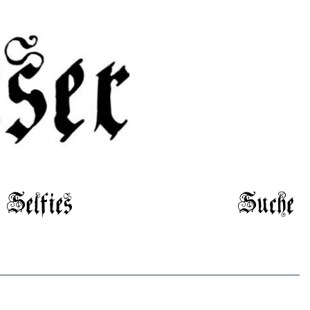
Selfies
Suche