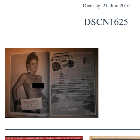
Dienstag, 21. Juni 2016
DSCN1625