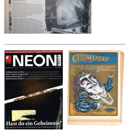
NEON – OKTOBER
Crawdaddy – June/11/72
2008