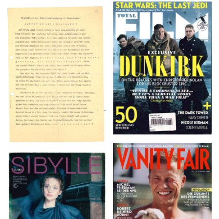
TOTAL FILM #260 –
Flugblätter der Weissen
SUMMER 2017
Rose – V, Januar 1943
VANITY FAIR – Nr. 7 –
SIBYLLE 6/89
8. Februar 2007