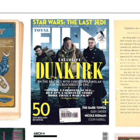
TOTAL FILM #260 – SUMMER
Flugblätte
/11/72
2017