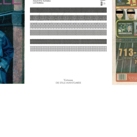
9
A-TOWN 
ARCH+ Nr. 226, Herbst 2016