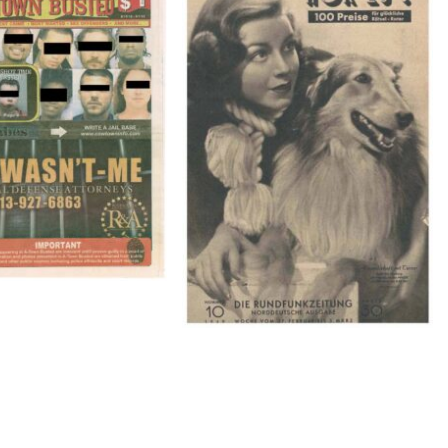
BUSTED – 8/15/16–
HÖR ZU! – 1949, NUMMER 10,
9/1/16
Woche vom 27. Februar bis 05.
März