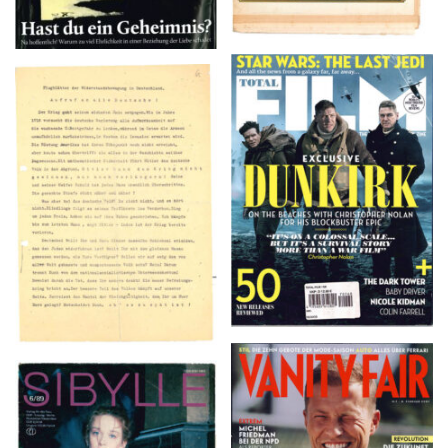
TOTAL FILM #260 –
Flugblätter der Weissen
SUMMER 2017
Rose – V, Januar 1943
VANITY FAIR – Nr. 7 –
SIBYLLE 6/89
8. Februar 2007