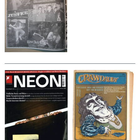
NEON – OKTOBER
Crawdaddy – June/11/72
2008