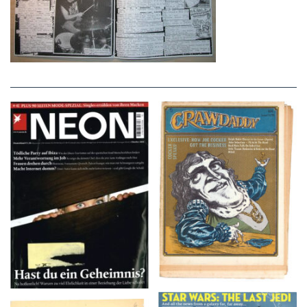
NEON – OKTOBER
Crawdaddy – June/11/72
2008