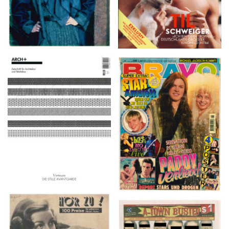
ARCH+ Nr. 226, Herbst
BRAVO – Nr. 8, 13. Febr.
2016
1997
HÖR ZU! – 1949,