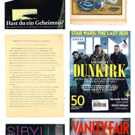
TOTAL FILM #260 –
Flugblätter der Weissen
SUMMER 2017
Rose – V, Januar 1943