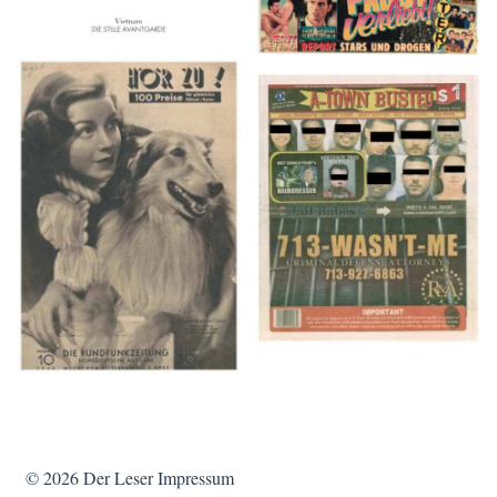
HÖR ZU! – 1949,
A-TOWN BUSTED –
NUMMER 10, Woche
8/15/16–9/1/16
vom 27. Februar bis 05.
März
© 2026
Der Leser
Impressum