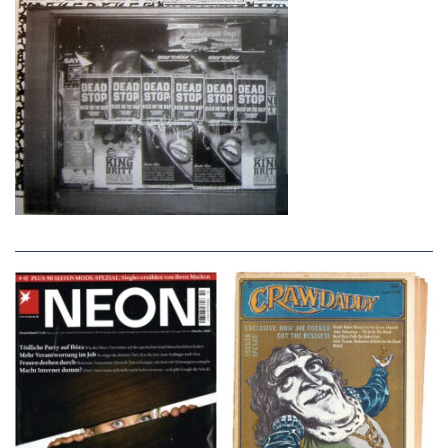
NEON – OKTOBER
Crawdaddy – June/11/72
2008