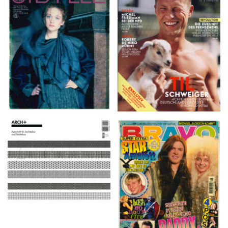
VANITY FAIR – Nr. 7 –
SIBYLLE 6/89
8. Februar 2007
ARCH+ Nr. 226, Herbst
BRAVO – Nr. 8, 13. Febr.
2016
1997