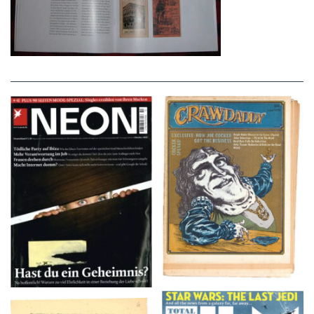
NEON – OKTOBER
Crawdaddy – June/11/72
2008