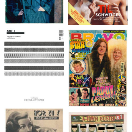
ARCH+ Nr. 226, Herbst
BRAVO – Nr. 8, 13. Febr.
2016
1997
HÖR ZU! – 1949,
A-TOWN BUSTED –
NUMMER 10, Woche