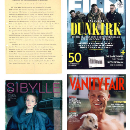
TOTAL FILM #260 –
Flugblätter der Weissen
SUMMER 2017
Rose – V, Januar 1943
VANITY FAIR – Nr. 7 –
SIBYLLE 6/89
8. Februar 2007