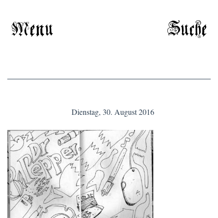
Menu
Suche
Dienstag, 30. August 2016