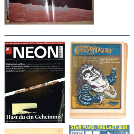
NEON – OKTOBER
Crawdaddy – June/11/72
2008