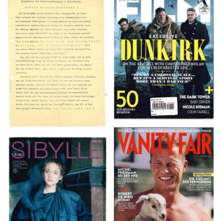
TOTAL FILM #260 –
Flugblätter der Weissen
SUMMER 2017
Rose – V, Januar 1943
VANITY FAIR – Nr. 7 –
SIBYLLE 6/89
8. Februar 2007