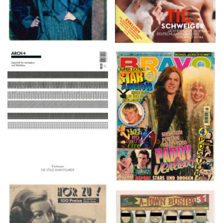
ARCH+ Nr. 226, Herbst
BRAVO – Nr. 8, 13. Febr.
2016
1997
HÖR ZU! – 1949,
A-TOWN BUSTED –