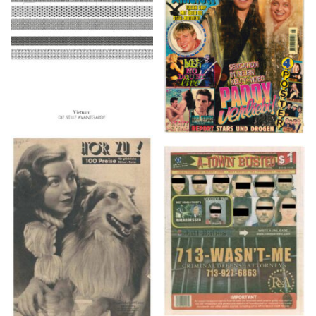
2016
1997
HÖR ZU! – 1949,
A-TOWN BUSTED –
NUMMER 10, Woche
8/15/16–9/1/16
vom 27. Februar bis 05.
März