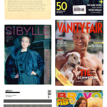
VANITY FAIR – Nr. 7 –
SIBYLLE 6/89
8. Februar 2007
ARCH+ Nr. 226, Herbst
BRAVO – Nr. 8, 13. Febr.