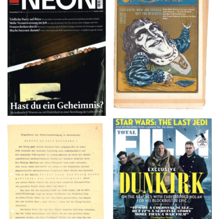
NEON – OKTOBER
Crawdaddy – June/11/72
2008
TOTAL FILM #260 –
Flugblätter der Weissen
SUMMER 2017
Rose – V, Januar 1943