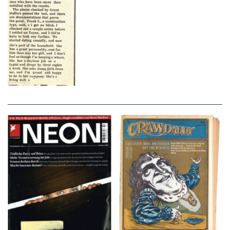
NEON – OKTOBER
Crawdaddy – June/11/72
2008