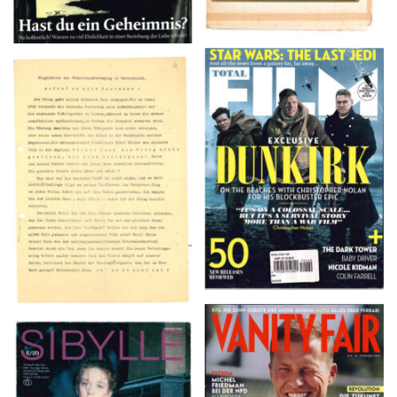
TOTAL FILM #260 –
Flugblätter der Weissen
SUMMER 2017
Rose – V, Januar 1943
VANITY FAIR – Nr. 7 –
SIBYLLE 6/89
8. Februar 2007